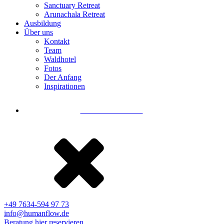
Sanctuary Retreat
Arunachala Retreat
Ausbildung
Über uns
Kontakt
Team
Waldhotel
Fotos
Der Anfang
Inspirationen
Kontakt aufnehmen
+49 7634-594 97 73
info@humanflow.de
Beratung hier reservieren