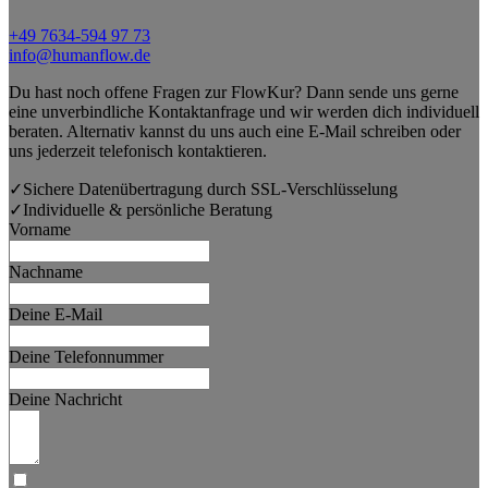
+49 7634-594 97 73
info@humanflow.de
Du hast noch offene Fragen zur FlowKur? Dann sende uns gerne
eine unverbindliche Kontaktanfrage und wir werden dich individuell
beraten. Alternativ kannst du uns auch eine E-Mail schreiben oder
uns jederzeit telefonisch kontaktieren.
✓
Sichere Datenübertragung durch SSL-Verschlüsselung
✓
Individuelle & persönliche Beratung
Vorname
Nachname
Deine E-Mail
Deine Telefonnummer
Deine Nachricht