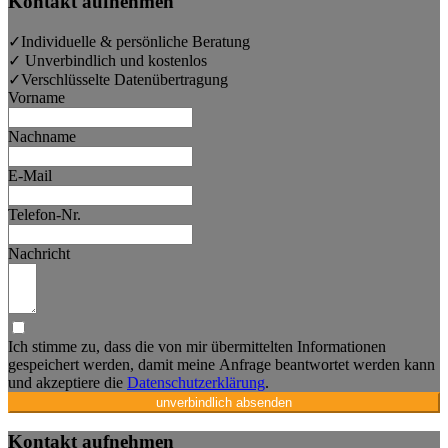
Kontakt aufnehmen
✓
Individuelle & persönliche Beratung
✓
Unverbindlich und kostenlos
✓
Verschlüsselte Datenübertragung
Vorname
Nachname
E-Mail
Telefon-Nr.
Nachricht
Ich stimme zu, dass die von mir übermittelten Informationen
gespeichert werden, damit meine Anfrage beantwortet werden kann
und akzeptiere die
Datenschutzerklärung
.
unverbindlich absenden
Kontakt aufnehmen