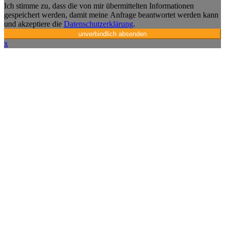
Ich stimme zu, dass die von mir übermittelten Informationen
gespeichert werden, damit meine Anfrage beantwortet werden kann
und akzeptiere die
Datenschutzerklärung
.
unverbindlich absenden
x