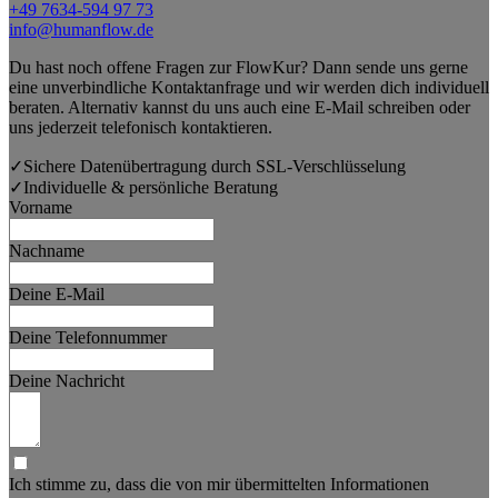
+49 7634-594 97 73
info@humanflow.de
Du hast noch offene Fragen zur FlowKur? Dann sende uns gerne
eine unverbindliche Kontaktanfrage und wir werden dich individuell
beraten. Alternativ kannst du uns auch eine E-Mail schreiben oder
uns jederzeit telefonisch kontaktieren.
✓
Sichere Datenübertragung durch SSL-Verschlüsselung
✓
Individuelle & persönliche Beratung
Vorname
Nachname
Deine E-Mail
Deine Telefonnummer
Deine Nachricht
Ich stimme zu, dass die von mir übermittelten Informationen