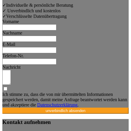
✓
Individuelle & persönliche Beratung
✓
Unverbindlich und kostenlos
✓
Verschlüsselte Datenübertragung
Vorname
Nachname
E-Mail
Telefon-Nr.
Nachricht
Ich stimme zu, dass die von mir übermittelten Informationen
gespeichert werden, damit meine Anfrage beantwortet werden kann
und akzeptiere die
Datenschutzerklärung
.
unverbindlich absenden
Kontakt aufnehmen