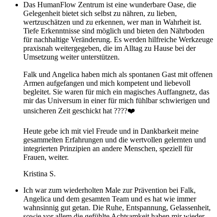
Das HumanFlow Zentrum ist eine wunderbare Oase, die
Gelegenheit bietet sich selbst zu nähren, zu lieben,
wertzuschätzen und zu erkennen, wer man in Wahrheit ist.
Tiefe Erkenntnisse sind möglich und bieten den Nährboden
für nachhaltige Veränderung. Es werden hilfreiche Werkzeuge
praxisnah weitergegeben, die im Alltag zu Hause bei der
Umsetzung weiter unterstützen.
Falk und Angelica haben mich als spontanen Gast mit offenen
Armen aufgefangen und mich kompetent und liebevoll
begleitet. Sie waren für mich ein magisches Auffangnetz, das
mir das Universum in einer für mich fühlbar schwierigen und
unsicheren Zeit geschickt hat ????❤️
Heute gebe ich mit viel Freude und in Dankbarkeit meine
gesammelten Erfahrungen und die wertvollen gelernten und
integrierten Prinzipien an andere Menschen, speziell für
Frauen, weiter.
Kristina S.
Ich war zum wiederholten Male zur Prävention bei Falk,
Angelica und dem gesamten Team und es hat wie immer
wahnsinnig gut getan. Die Ruhe, Entspannung, Gelassenheit,
sowie vor allem die gefühlte Achtsamkeit haben mir wieder