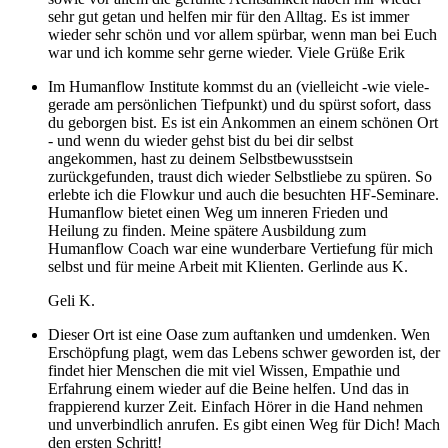
sehr gut getan und helfen mir für den Alltag. Es ist immer
wieder sehr schön und vor allem spürbar, wenn man bei Euch
war und ich komme sehr gerne wieder. Viele Grüße Erik
Im Humanflow Institute kommst du an (vielleicht -wie viele-
gerade am persönlichen Tiefpunkt) und du spürst sofort, dass
du geborgen bist. Es ist ein Ankommen an einem schönen Ort
- und wenn du wieder gehst bist du bei dir selbst
angekommen, hast zu deinem Selbstbewusstsein
zurückgefunden, traust dich wieder Selbstliebe zu spüren. So
erlebte ich die Flowkur und auch die besuchten HF-Seminare.
Humanflow bietet einen Weg um inneren Frieden und
Heilung zu finden. Meine spätere Ausbildung zum
Humanflow Coach war eine wunderbare Vertiefung für mich
selbst und für meine Arbeit mit Klienten. Gerlinde aus K.
Geli K.
Dieser Ort ist eine Oase zum auftanken und umdenken. Wen
Erschöpfung plagt, wem das Lebens schwer geworden ist, der
findet hier Menschen die mit viel Wissen, Empathie und
Erfahrung einem wieder auf die Beine helfen. Und das in
frappierend kurzer Zeit. Einfach Hörer in die Hand nehmen
und unverbindlich anrufen. Es gibt einen Weg für Dich! Mach
den ersten Schritt!