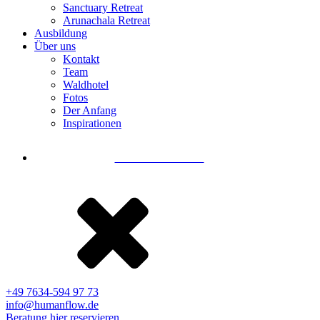
Sanctuary Retreat
Arunachala Retreat
Ausbildung
Über uns
Kontakt
Team
Waldhotel
Fotos
Der Anfang
Inspirationen
Kontakt aufnehmen
+49 7634-594 97 73
info@humanflow.de
Beratung hier reservieren