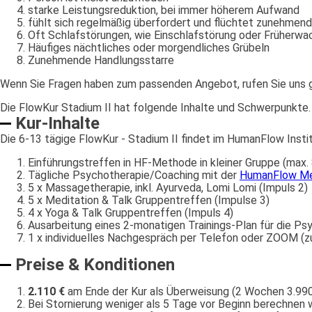
starke Leistungsreduktion, bei immer höherem Aufwand
fühlt sich regelmäßig überfordert und flüchtet zunehmend 
Oft Schlafstörungen, wie Einschlafstörung oder Früherwac
Häufiges nächtliches oder morgendliches Grübeln
Zunehmende Handlungsstarre
Wenn Sie Fragen haben zum passenden Angebot, rufen Sie uns 
Die FlowKur Stadium II hat folgende Inhalte und Schwerpunkte.
Kur-Inhalte
Die 6-13 tägige FlowKur - Stadium II findet im HumanFlow Insti
Einführungstreffen in HF-Methode in kleiner Gruppe (max.
Tägliche Psychotherapie/Coaching mit der
HumanFlow M
5 x Massagetherapie, inkl. Ayurveda, Lomi Lomi (Impuls 2)
5 x Meditation & Talk Gruppentreffen (Impulse 3)
4 x Yoga & Talk Gruppentreffen (Impuls 4)
Ausarbeitung eines 2-monatigen Trainings-Plan für die Ps
1 x individuelles Nachgespräch per Telefon oder ZOOM (
Preise & Konditionen
2.110 €
am Ende der Kur als Überweisung (2 Wochen 3.990
Bei Stornierung weniger als 5 Tage vor Beginn berechnen 