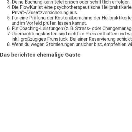
Deine Buchung kann telefonisch oder schriftlich erfolgen; m
Die FlowKur ist eine psychotherapeutische Heilpraktikerle
Privat-/Zusatzversicherung aus.
Für eine Prüfung der Kostenübernahme der Heilpraktikerle
und im Vorfeld prüfen lassen kannst.
Für Coaching-Leistungen (z. B. Stress- oder Changemanag
Übernachtungskosten sind nicht im Preis enthalten und w
inkl. großzügiges Frühstück. Bei einer Reservierung schic
Wenn du wegen Stornierungen unsicher bist, empfehlen wir e
Das berichten ehemalige Gäste
„…
Es
war
ein
Zufallstreffer
im
Internet.
Ich
brauchte